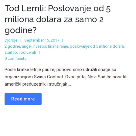
Tod Lemli: Poslovanje od 5
miliona dolara za samo 2
godine?
Djordje
September 15, 2017
2 godine
,
angel investor
,
finansiranje
,
poslovanje od 5 miliona dolara
,
startup
,
Tod Lemli
0 comments
Posle kratke letnje pauze, ponovo smo udružili snage sa
organizacijom Swiss Contact. Ovog puta, Novi Sad će posetiti
američki preduzetnik i stručnjak ...
Read more