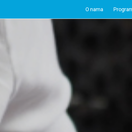
O nama
Program