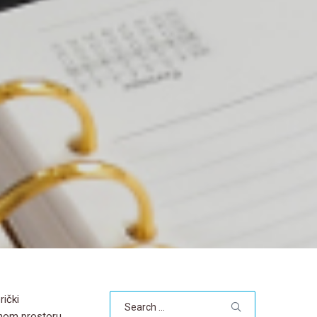
Search
rički
for:
enom prostoru