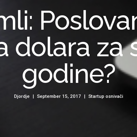
li: Poslova
a dolara za
godine?
Djordje
September 15, 2017
Startup osnivači