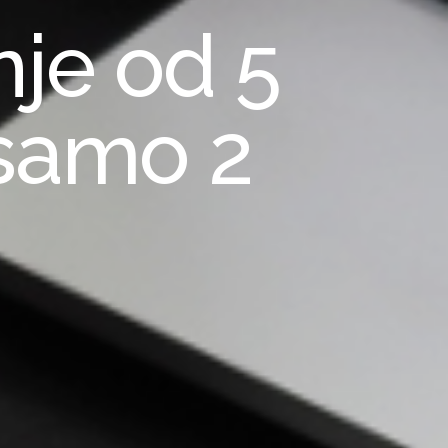
nje od 5
 samo 2