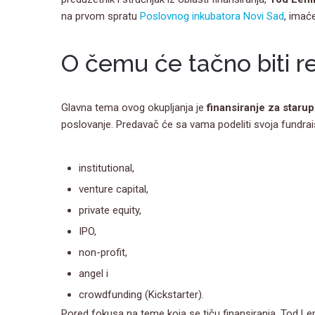
na prvom spratu
Poslovnog inkubatora Novi Sad
, imaće
O čemu će tačno biti r
Glavna tema ovog okupljanja je
finansiranje za starup
poslovanje. Predavač će sa vama podeliti svoja fundrai
institutional,
venture capital,
private equity,
IPO,
non-profit,
angel i
crowdfunding (Kickstarter).
Pored fokusa na teme koja se tiču finansiranja, Tod Lem