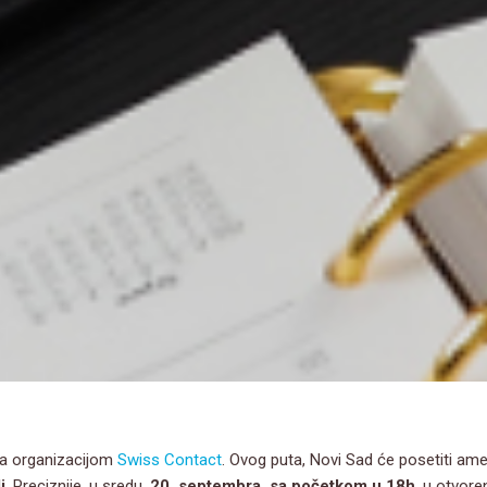
sa organizacijom
Swiss Contact
. Ovog puta, Novi Sad će posetiti ame
i
. Preciznije, u sredu,
20. septembra, sa početkom u 18h
, u otvor