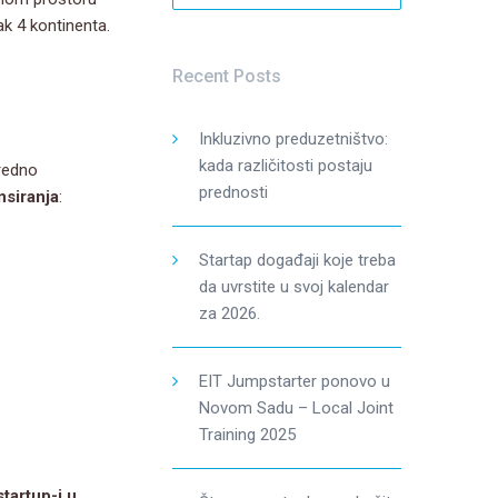
ak 4 kontinenta.
Recent Posts
Inkluzivno preduzetništvo:
kada različitosti postaju
vredno
prednosti
nsiranja
:
Startap događaji koje treba
da uvrstite u svoj kalendar
za 2026.
EIT Jumpstarter ponovo u
Novom Sadu – Local Joint
Training 2025
tartup-i u