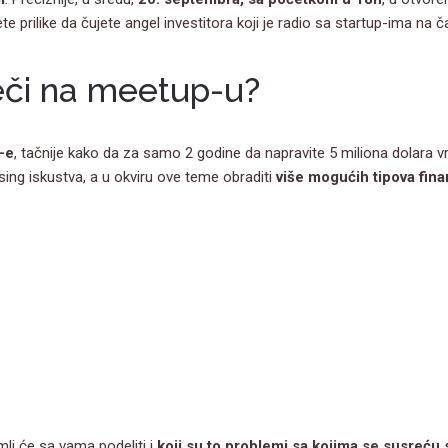
te prilike da čujete angel investitora koji je radio sa startup-ima na č
eči na meetup-u?
-e
, tačnije kako da za samo 2 godine da napravite 5 miliona dolara 
sing iskustva, a u okviru ove teme obraditi
više mogućih tipova fina
li će sa vama podeliti i
koji su to problemi sa kojima se susreću s