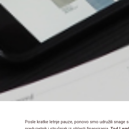
Posle kratke letnje pauze, ponovo smo udružili snage 
preduzetnik i stručnjak iz oblasti finansiranja,
Tod Leml