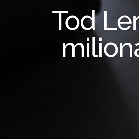
Tod Lem
milion