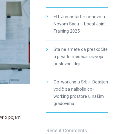
EIT Jumpstarter ponovo u
Novom Sadu – Local Joint
Training 2025
Šta ne smete da preskočite
u prva tri meseca razvoja
poslovne ideje
Co-working u Srbiji: Detaljan
vodič za najbolje co-
working prostore u našim
gradovima
 vrlo pojam
Recent Comments