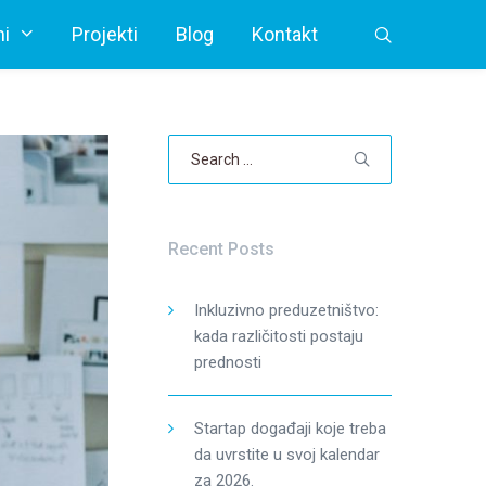
i
Projekti
Blog
Kontakt
Search
for:
Recent Posts
Inkluzivno preduzetništvo:
kada različitosti postaju
prednosti
Startap događaji koje treba
da uvrstite u svoj kalendar
za 2026.