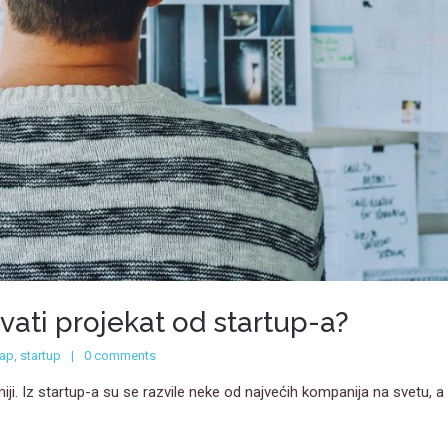
ovati projekat od startup-a?
tap
,
startup
0 comments
ji. Iz startup-a su se razvile neke od najvećih kompanija na svetu, a