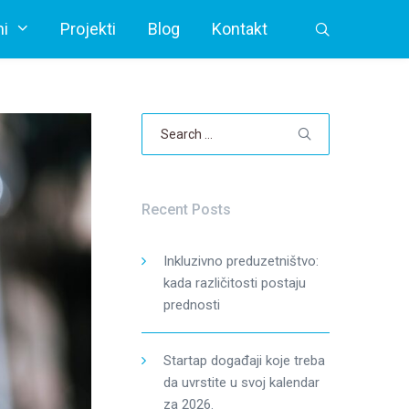
i
Projekti
Blog
Kontakt
Search
for:
Recent Posts
Inkluzivno preduzetništvo:
kada različitosti postaju
prednosti
Startap događaji koje treba
da uvrstite u svoj kalendar
za 2026.