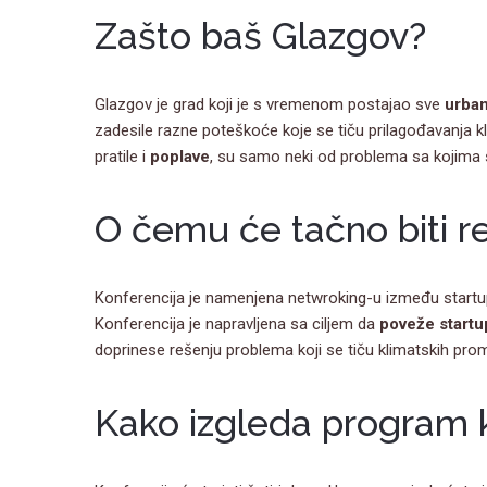
Zašto baš Glazgov?
Glazgov je grad koji je s vremenom postajao sve
urban
zadesile razne poteškoće koje se tiču prilagođavanja
pratile i
poplave
, su samo neki od problema sa kojima
O čemu će tačno biti re
Konferencija je namenjena netwroking-u između startup 
Konferencija je napravljena sa ciljem da
poveže startu
doprinese rešenju problema koji se tiču klimatskih pro
Kako izgleda program 