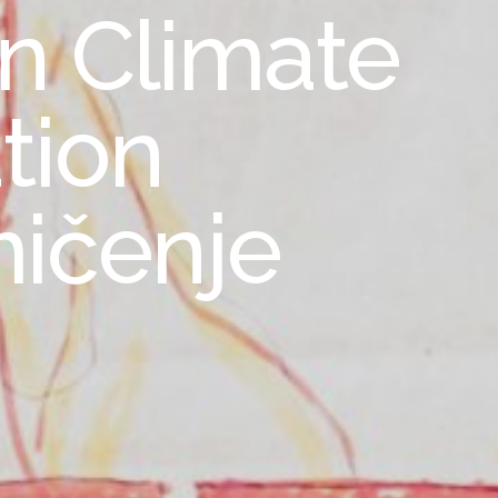
n Climate
tion
mičenje