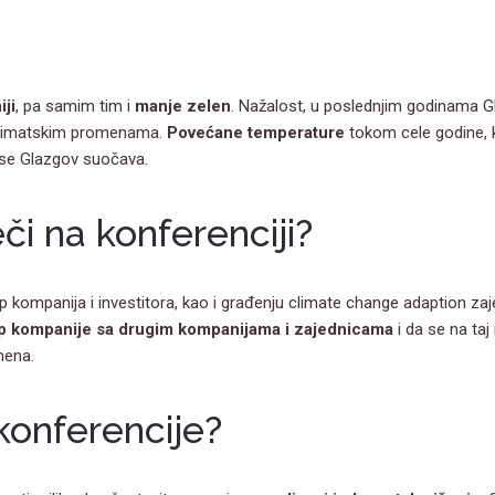
iji
, pa samim tim i
manje zelen
. Nažalost, u poslednjim godinama 
 klimatskim promenama.
Povećane temperature
tokom cele godine, k
 se Glazgov suočava.
či na konferenciji?
kompanija i investitora, kao i građenju climate change adaption zaj
p kompanije sa drugim kompanijama i zajednicama
i da se na taj
mena.
konferencije?