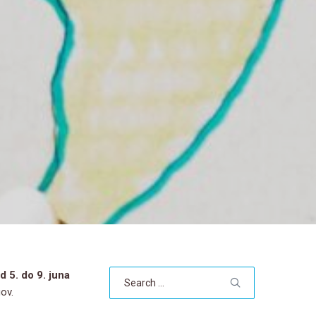
Search
d 5. do 9. juna
for:
ov.