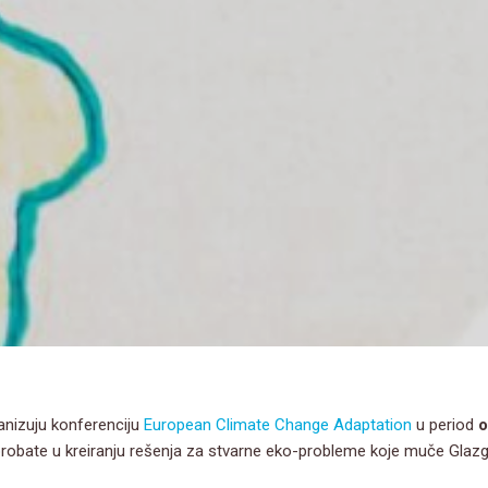
ganizuju konferenciju
European Climate Change Adaptation
u period
o
 oprobate u kreiranju rešenja za stvarne eko-probleme koje muče Glazg