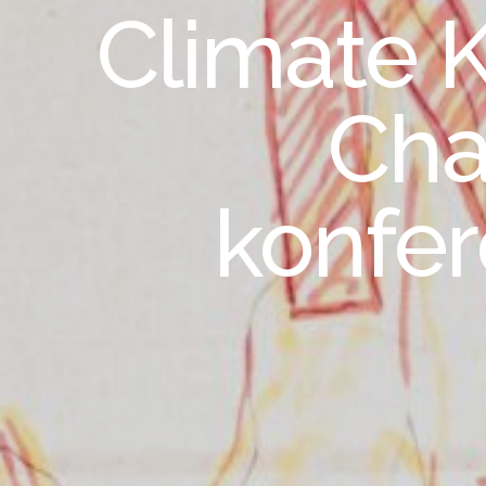
Climate 
Cha
konfer