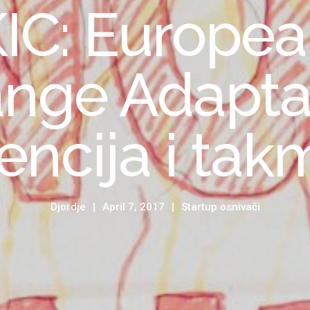
KIC: Europea
nge Adapta
encija i tak
Djordje
April 7, 2017
Startup osnivači