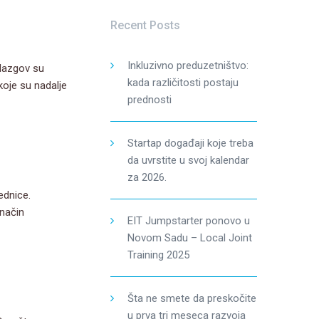
Recent Posts
Inkluzivno preduzetništvo:
Glazgov su
kada različitosti postaju
oje su nadalje
prednosti
Startap događaji koje treba
da uvrstite u svoj kalendar
za 2026.
ednice.
 način
EIT Jumpstarter ponovo u
Novom Sadu – Local Joint
Training 2025
Šta ne smete da preskočite
u prva tri meseca razvoja