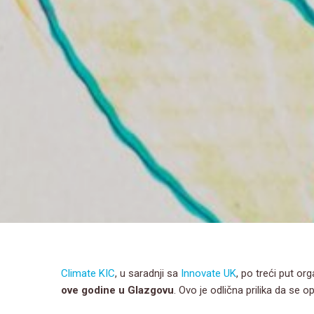
Climate KIC
, u saradnji sa
Innovate UK
, po treći put or
ove godine u Glazgovu
. Ovo je odlična prilika da se