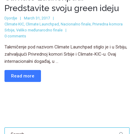
Predstavite svoju green ideju
Djordje
March 31, 2017
Climate KIC
,
Climate Launchpad
,
Nacionalno finale
,
Privredna komora
Srbije
,
Veliko međunarodno finale
0 comments
Takmičenje pod nazivom Climate Launchpad stiglo je i u Srbiju,
zahvaljujući Privrednoj komori Srbije i Climate-KIC-u. Ovaj
internacionalni događaj, u ...
Read more
Search