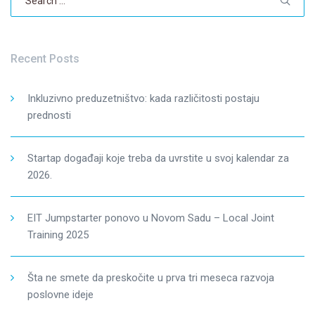
for:
Recent Posts
Inkluzivno preduzetništvo: kada različitosti postaju
prednosti
Startap događaji koje treba da uvrstite u svoj kalendar za
2026.
EIT Jumpstarter ponovo u Novom Sadu – Local Joint
Training 2025
Šta ne smete da preskočite u prva tri meseca razvoja
poslovne ideje