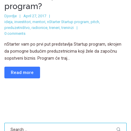
program?
Djordje
April 27, 2017
ideja
,
investitori
,
mentori
,
nStarter Startup program
,
pitch
,
preduzetništvo
,
radionice
,
treneri
,
treninzi
0 comments
nStarter vam po prvi put predstavlja Startup program, skrojen
da pomogne budućim preduzetnicima koji žele da započnu
sopstveni biznis. Program će traj...
Read more
Search