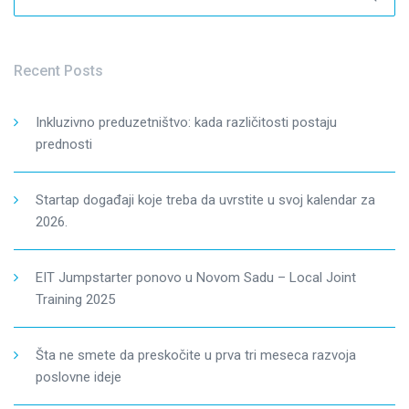
for:
Recent Posts
Inkluzivno preduzetništvo: kada različitosti postaju
prednosti
Startap događaji koje treba da uvrstite u svoj kalendar za
2026.
EIT Jumpstarter ponovo u Novom Sadu – Local Joint
Training 2025
Šta ne smete da preskočite u prva tri meseca razvoja
poslovne ideje