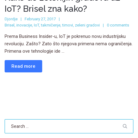
IoT? Brisel zna kako?
Djordje
February 27, 2017
Brisel
,
inovacije
,
IoT
,
takmičenje
,
timovi
,
zeleni gradovi
0 comments
Prema Business Insider-u, IoT je pokrenuo novu industrijsku
revoluciju. Zašto? Zato što njegova primena nema ograničenja.
Primena ove tehnologije ide ...
Read more
Search
for: