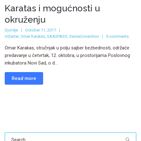
Karatas i mogućnosti u
okruženju
Djordje
October 11, 2017
nStarter
,
Omer Karatas
,
SAASPASS
,
SwissConection
0 comments
Omar Karakas, stručnjak u polju sajber bezbednosti, održaće
predavanje u četvrtak, 12. oktobra, u prostorijama Poslovnog
inkubatora Novi Sad, o d...
Read more
Search