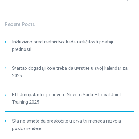
for:
Recent Posts
Inkluzivno preduzetništvo: kada različitosti postaju
prednosti
Startap događaji koje treba da uvrstite u svoj kalendar za
2026.
EIT Jumpstarter ponovo u Novom Sadu – Local Joint
Training 2025
Šta ne smete da preskočite u prva tri meseca razvoja
poslovne ideje