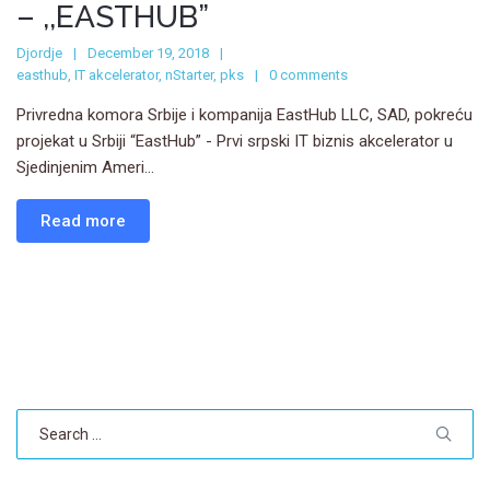
– ,,EASTHUB”
Djordje
December 19, 2018
easthub
,
IT akcelerator
,
nStarter
,
pks
0 comments
Privredna komora Srbije i kompanija EastHub LLC, SAD, pokreću
projekat u Srbiji “EastHub” - Prvi srpski IT biznis akcelerator u
Sjedinjenim Ameri...
Read more
Search
for: