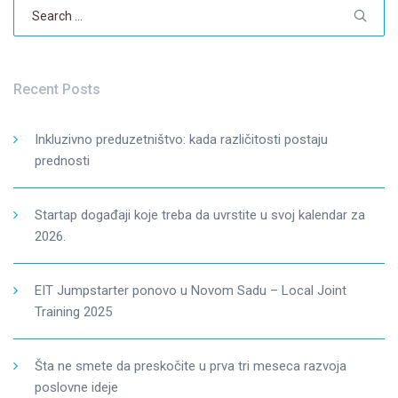
Search
for:
Recent Posts
Inkluzivno preduzetništvo: kada različitosti postaju
prednosti
Startap događaji koje treba da uvrstite u svoj kalendar za
2026.
EIT Jumpstarter ponovo u Novom Sadu – Local Joint
Training 2025
Šta ne smete da preskočite u prva tri meseca razvoja
poslovne ideje