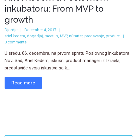
inkubatoru: From MVP to
growth
Djordje
December 4, 2017
ariel kedem
,
dogadjaj
,
meetup
,
MVP
,
nStarter
,
predavanje
,
product
0 comments
U sredu, 06. decembra, na prvom spratu Poslovnog inkubatora
Novi Sad, Ariel Kedem, iskusni product manager iz Izraela,
predstaviće svoja iskustva sa k...
Read more