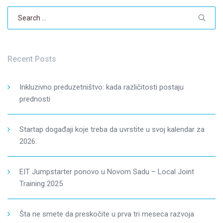
Search
for:
Recent Posts
Inkluzivno preduzetništvo: kada različitosti postaju
prednosti
Startap događaji koje treba da uvrstite u svoj kalendar za
2026.
EIT Jumpstarter ponovo u Novom Sadu – Local Joint
Training 2025
Šta ne smete da preskočite u prva tri meseca razvoja