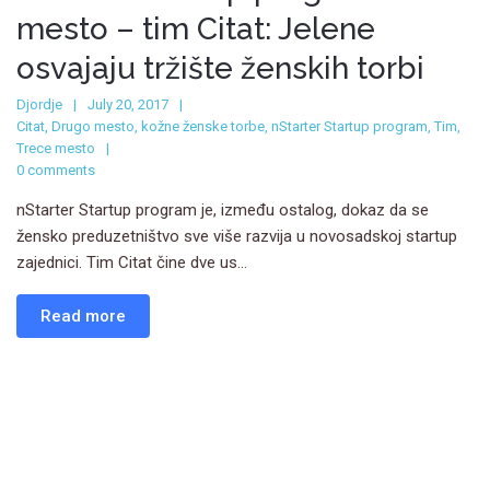
mesto – tim Citat: Jelene
osvajaju tržište ženskih torbi
Djordje
July 20, 2017
Citat
,
Drugo mesto
,
kožne ženske torbe
,
nStarter Startup program
,
Tim
,
Trece mesto
0 comments
nStarter Startup program je, između ostalog, dokaz da se
žensko preduzetništvo sve više razvija u novosadskoj startup
zajednici. Tim Citat čine dve us...
Read more