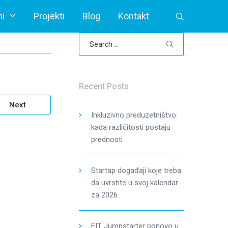
i
Projekti
Blog
Kontakt
Search
for:
Recent Posts
Next
Inkluzivno preduzetništvo:
kada različitosti postaju
prednosti
Startap događaji koje treba
da uvrstite u svoj kalendar
za 2026.
EIT Jumpstarter ponovo u