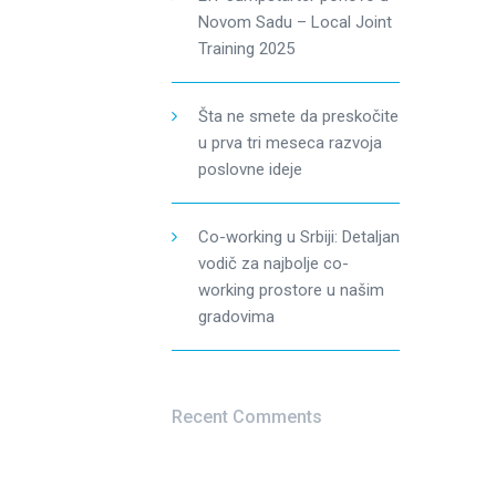
Novom Sadu – Local Joint
Training 2025
Šta ne smete da preskočite
u prva tri meseca razvoja
poslovne ideje
Co-working u Srbiji: Detaljan
vodič za najbolje co-
working prostore u našim
gradovima
Recent Comments