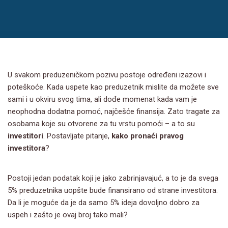
U svakom preduzeničkom pozivu postoje određeni izazovi i
poteškoće. Kada uspete kao preduzetnik mislite da možete sve
sami i u okviru svog tima, ali dođe momenat kada vam je
neophodna dodatna pomoć, najčešće finansija. Zato tragate za
osobama koje su otvorene za tu vrstu pomoći – a to su
investitori
. Postavljate pitanje,
kako pronaći pravog
investitora
?
Postoji jedan podatak koji je jako zabrinjavajuć, a to je da svega
5% preduzetnika uopšte bude finansirano od strane investitora.
Da li je moguće da je da samo 5% ideja dovoljno dobro za
uspeh i zašto je ovaj broj tako mali?