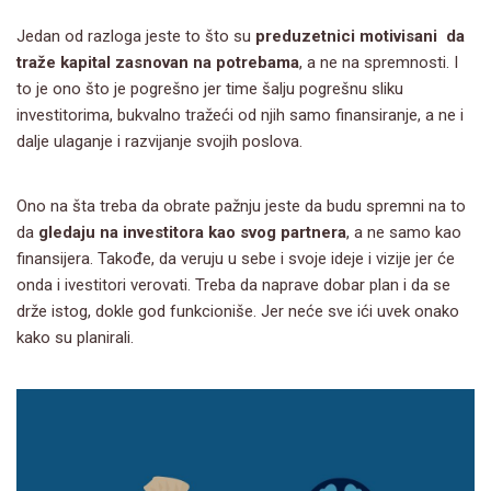
Jedan od razloga jeste to što su
preduzetnici motivisani da
traže kapital zasnovan na potrebama
, a ne na spremnosti. I
to je ono što je pogrešno jer time šalju pogrešnu sliku
investitorima, bukvalno tražeći od njih samo finansiranje, a ne i
dalje ulaganje i razvijanje svojih poslova.
Ono na šta treba da obrate pažnju jeste da budu spremni na to
da
gledaju na investitora kao svog partnera
, a ne samo kao
finansijera. Takođe, da veruju u sebe i svoje ideje i vizije jer će
onda i ivestitori verovati. Treba da naprave dobar plan i da se
drže istog, dokle god funkcioniše. Jer neće sve ići uvek onako
kako su planirali.