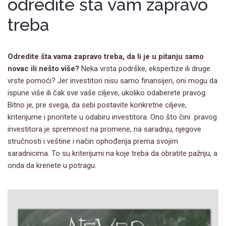
odredite šta vam zapravo
treba
Odredite šta vama zapravo treba, da li je u pitanju samo
novac ili nešto više?
Neka vrsta podrške, ekspertize ili druge
vrste pomoći? Jer investitori nisu samo finansijeri, oni mogu da
ispune više ili čak sve vaše ciljeve, ukoliko odaberete pravog.
Bitno je, pre svega, da sebi postavite konkretne ciljeve,
kriterijume i prioritete u odabiru investitora. Ono što čini pravog
investitora je spremnost na promene, na saradnju, njegove
stručnosti i veštine i način ophođenja prema svojim
saradnicima. To su kriterijumi na koje treba da obratite pažnju, a
onda da krenete u potragu.