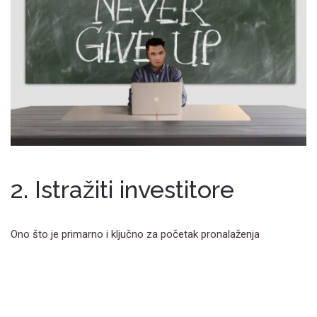
2. Istražiti investitore
Ono što je primarno i ključno za početak pronalaženja
investitora jeste istraživanje istih. Postoje desetine investitora
spremnih da finansiraju vaše poduhvate ali bitno je pronači
pravog koji će biti spreman da sarađuje u potpunosti sa vama.