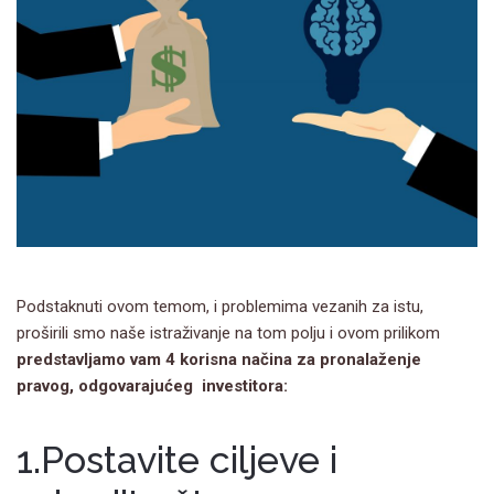
Podstaknuti ovom temom, i problemima vezanih za istu,
proširili smo naše istraživanje na tom polju i ovom prilikom
predstavljamo vam 4 korisna načina za pronalaženje
pravog, odgovarajućeg investitora:
1.Postavite ciljeve i