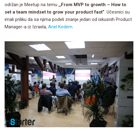
održan je Meetup na temu
,,From MVP to growth – How to
set a team mindset to grow your product fast”
. Učesnici su
imali priliku da sa njima podeli znanje jedan od iskusnih Product
Manager-a iz Izraela,
Ariel Kedem
.