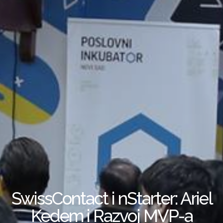
SwissContact i nStarter: Ariel
Kedem i Razvoj MVP-a