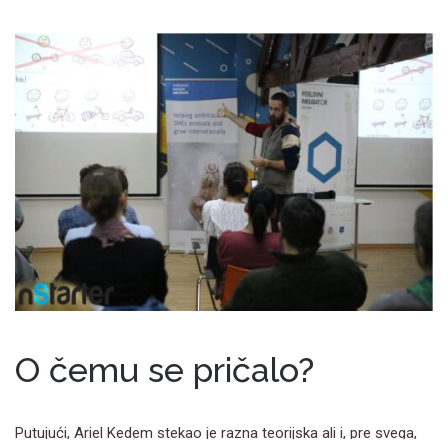
O čemu se pričalo?
Putujući, Ariel Kedem stekao je razna teorijska ali i, pre svega,