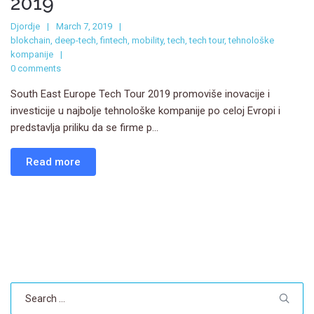
2019
Djordje
March 7, 2019
blokchain
,
deep-tech
,
fintech
,
mobility
,
tech
,
tech tour
,
tehnološke
kompanije
0 comments
South East Europe Tech Tour 2019 promoviše inovacije i
investicije u najbolje tehnološke kompanije po celoj Evropi i
predstavlja priliku da se firme p...
Read more
Search
for: