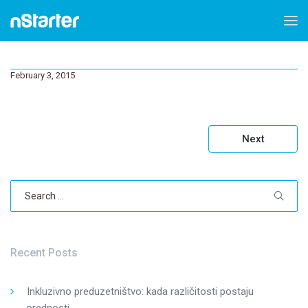
February 3, 2015
Post
Next
navigation
Search
for:
Recent Posts
Inkluzivno preduzetništvo: kada različitosti postaju