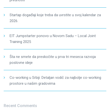
prednosti
Startap događaji koje treba da uvrstite u svoj kalendar za
2026.
EIT Jumpstarter ponovo u Novom Sadu – Local Joint
Training 2025
Šta ne smete da preskočite u prva tri meseca razvoja
poslovne ideje
Co-working u Srbiji: Detaljan vodič za najbolje co-working
prostore u našim gradovima
Recent Comments