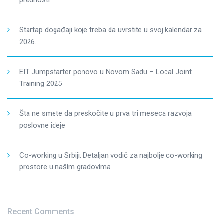
prednosti
Startap događaji koje treba da uvrstite u svoj kalendar za
2026.
EIT Jumpstarter ponovo u Novom Sadu – Local Joint
Training 2025
Šta ne smete da preskočite u prva tri meseca razvoja
poslovne ideje
Co-working u Srbiji: Detaljan vodič za najbolje co-working
prostore u našim gradovima
Recent Comments