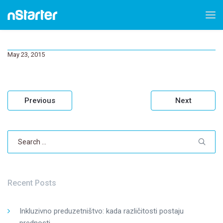
May 23, 2015
Post
Previous
Next
navigation
Search
for:
Recent Posts
Inkluzivno preduzetništvo: kada različitosti postaju