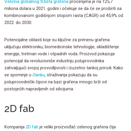
Veličina globalnog tržišta grafena
procenjena je na 125,7
miliona dolara u 2021. godini i očekuje se da će se proširiti sa
kombinovanom godišnjom stopom rasta (CAGR) od 45,9% od
2022. do 2030.
Potencijalne oblasti koje su ključne za primenu grafena
uključuju elektroniku, biomedicinske tehnologije, skladištenje
energije, tretman vode i otpadnih voda. Proizvod pokazuje
potencijal da revolucioniše industriju poluprovodnika
zahvaljujući svojoj provodljivosti i izuzetno tankoj prirodi. Kako
se spominje u
članku
, straživanja pokazuju da su
poluprovodnički čipovi na bazi grafena mnogo brži od
postojećih napravljenih od silicijuma.
2D fab
Kompanija
2D fab
je veliki proizvođač zelenog grafena čija