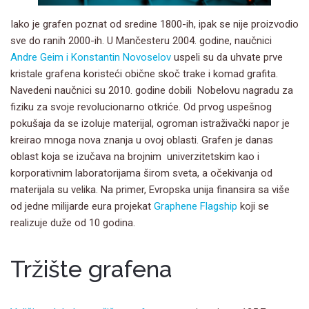
Iako je grafen poznat od sredine 1800-ih, ipak se nije proizvodio
sve do ranih 2000-ih. U Mančesteru 2004. godine, naučnici
Andre Geim i Konstantin Novoselov
uspeli su da uhvate prve
kristale grafena koristeći obične skoč trake i komad grafita.
Navedeni naučnici su 2010. godine dobili Nobelovu nagradu za
fiziku za svoje revolucionarno otkriće. Od prvog uspešnog
pokušaja da se izoluje materijal, ogroman istraživački napor je
kreirao mnoga nova znanja u ovoj oblasti. Grafen je danas
oblast koja se izučava na brojnim univerzitetskim kao i
korporativnim laboratorijama širom sveta, a očekivanja od
materijala su velika. Na primer, Evropska unija finansira sa više
od jedne milijarde eura projekat
Graphene Flagship
koji se
realizuje duže od 10 godina.
Tržište grafena